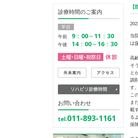
【
診療時間のご案内
202
9：00～11：30
当
午前
14：00～16：30
は
午後
高
そ
と
調
す
こ
ま
お問い合わせ
載
011-893-1161
る
tel.
保