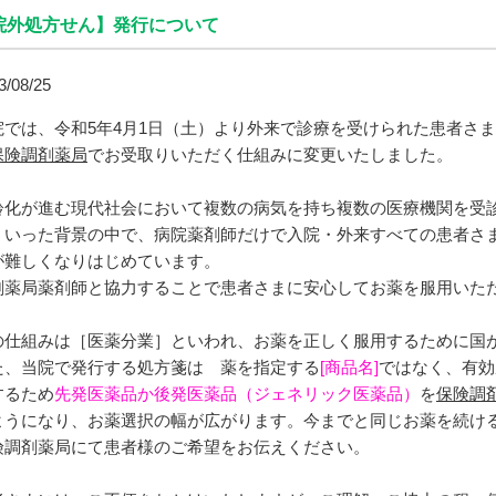
院外処方せん】発行について
3/08/25
院では、令和5年4月1日（土）より外来で診療を受けられた患者さ
保険調剤薬局
でお受取りいただく仕組みに変更いたしました。
齢化が進む現代社会において複数の病気を持ち複数の医療機関を受
ういった背景の中で、病院薬剤師だけで入院・外来すべての患者さ
が難しくなりはじめています。
剤薬局薬剤師と協力することで患者さまに安心してお薬を服用いた
。
の仕組みは［医薬分業］といわれ、お薬を正しく服用するために国
た、当院で発行する処方箋は 薬を指定する
[商品名]
ではなく、有効
するため
先発医薬品か後発医薬品（ジェネリック医薬品）
を
保険調
ようになり、お薬選択の幅が広がります。今までと同じお薬を続け
険調剤薬局にて患者様のご希望をお伝えください。