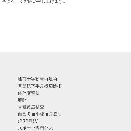
何卒よろしくお願い申し上げます。
膝前十字靭帯再建術
関節鏡下半月板切除術
体外衝撃波
麻酔
骨粗鬆症検査
自己多血小板血漿療法
(PRP療法)
スポーツ専門外来