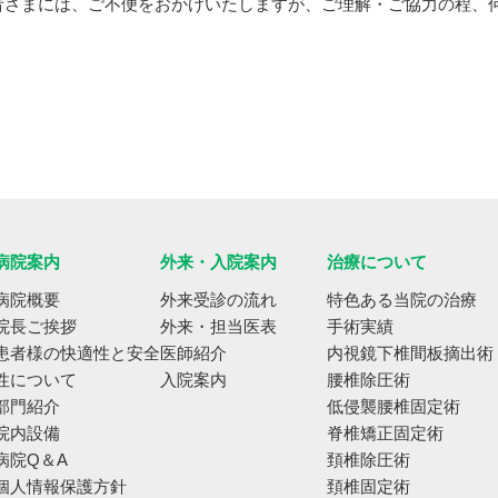
者さまには、ご不便をおかけいたしますが、ご理解・ご協力の程、
病院案内
外来・入院案内
治療について
病院概要
外来受診の流れ
特色ある当院の治療
院長ご挨拶
外来・担当医表
手術実績
患者様の快適性と安全
医師紹介
内視鏡下椎間板摘出術
性について
入院案内
腰椎除圧術
部門紹介
低侵襲腰椎固定術
院内設備
脊椎矯正固定術
病院Q＆A
頚椎除圧術
個人情報保護方針
頚椎固定術